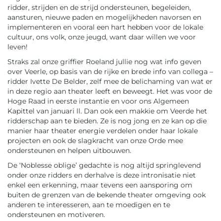
ridder, strijden en de strijd ondersteunen, begeleiden,
aansturen, nieuwe paden en mogelijkheden navorsen en
implementeren en vooral een hart hebben voor de lokale
cultuur, ons volk, onze jeugd, want daar willen we voor
leven!
Straks zal onze griffier Roeland jullie nog wat info geven
over Veerle, op basis van de rijke en brede info van collega –
ridder Ivette De Belder, zelf mee de belichaming van wat er
in deze regio aan theater leeft en beweegt. Het was voor de
Hoge Raad in eerste instantie en voor ons Algemeen
Kapittel van januari ll. Dan ook een makkie om Veerde het
ridderschap aan te bieden. Ze is nog jong en ze kan op die
manier haar theater energie verdelen onder haar lokale
projecten en ook de slagkracht van onze Orde mee
ondersteunen en helpen uitbouwen.
De ‘Noblesse oblige’ gedachte is nog altijd springlevend
onder onze ridders en derhalve is deze intronisatie niet
enkel een erkenning, maar tevens een aansporing om
buiten de grenzen van de bekende theater omgeving ook
anderen te interesseren, aan te moedigen en te
ondersteunen en motiveren.