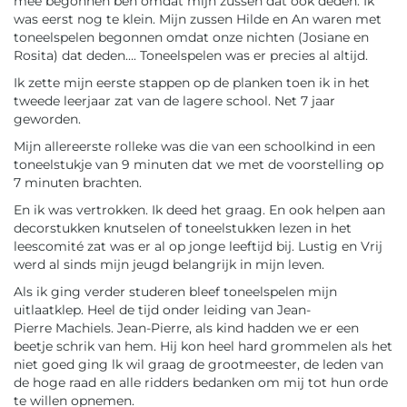
mee begonnen ben omdat mijn zussen dat ook deden. Ik
was eerst nog te klein. Mijn zussen Hilde en An waren met
toneelspelen begonnen omdat onze nichten (Josiane en
Rosita) dat deden…. Toneelspelen was er precies al altijd.
Ik zette mijn eerste stappen op de planken toen ik in het
tweede leerjaar zat van de lagere school. Net 7 jaar
geworden.
Mijn allereerste rolleke was die van een schoolkind in een
toneelstukje van 9 minuten dat we met de voorstelling op
7 minuten brachten.
En ik was vertrokken. Ik deed het graag. En ook helpen aan
decorstukken knutselen of toneelstukken lezen in het
leescomité zat was er al op jonge leeftijd bij. Lustig en Vrij
werd al sinds mijn jeugd belangrijk in mijn leven.
Als ik ging verder studeren bleef toneelspelen mijn
uitlaatklep. Heel de tijd onder leiding van Jean-
Pierre Machiels. Jean-Pierre, als kind hadden we er een
beetje schrik van hem. Hij kon heel hard grommelen als het
niet goed ging lk wil graag de grootmeester, de leden van
de hoge raad en alle ridders bedanken om mij tot hun orde
te willen opnemen.