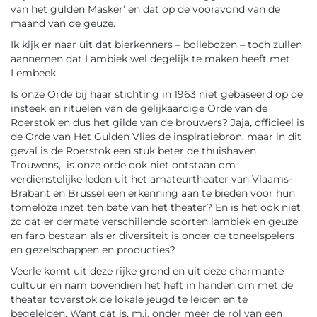
van het gulden Masker’ en dat op de vooravond van de
maand van de geuze.
Ik kijk er naar uit dat bierkenners – bollebozen – toch zullen
aannemen dat Lambiek wel degelijk te maken heeft met
Lembeek.
Is onze Orde bij haar stichting in 1963 niet gebaseerd op de
insteek en rituelen van de gelijkaardige Orde van de
Roerstok en dus het gilde van de brouwers? Jaja, officieel is
de Orde van Het Gulden Vlies de inspiratiebron, maar in dit
geval is de Roerstok een stuk beter de thuishaven
Trouwens, is onze orde ook niet ontstaan om
verdienstelijke leden uit het amateurtheater van Vlaams-
Brabant en Brussel een erkenning aan te bieden voor hun
tomeloze inzet ten bate van het theater? En is het ook niet
zo dat er dermate verschillende soorten lambiek en geuze
en faro bestaan als er diversiteit is onder de toneelspelers
en gezelschappen en producties?
Veerle komt uit deze rijke grond en uit deze charmante
cultuur en nam bovendien het heft in handen om met de
theater toverstok de lokale jeugd te leiden en te
begeleiden. Want dat is, m.i. onder meer de rol van een