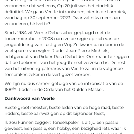
veranderde dat wel eens, Op 20 juli was het eindelijk
definitief. We gaan Veerle introniseren, hier in de Lambiek,
vandaag op 30 september 2023. Daar zal niks meer aan
veranderen, hé Ivette?
Sinds 1984 zit Veerle Debusscher geplaagd met de
toneelmicrobe. In 2008 nam ze de regie op zich van de
jeugdafdeling van Lustig en Vrij. Ze kwam daardoor in de
voetsporen van wijlen Ridder Jean-Pierre Michiels,
echtgenoot van Ridder Rosa Debelder. Om maar te zeggen
dat de toekomst van het jeugdtoneel verzekerd is. De rest
van het uitvoerig palmares van Veerle zal in de volgende
toespraken zeker in de verf gezet worden.
We zijn nu dus samen getuige van de intronisatie van de
ste
188
Ridder in de Orde van het Gulden Masker.
Dankwoord van Veerle
Beste grootmeester, beste leden van de hoge raad, beste
ridders, beste aanwezigen op dit bijzonder feest,
Ik zou kunnen zeggen: Toneelspelen is altijd een passie
geweest. Een passie, een hobby, een bezigheid Iets waar ik