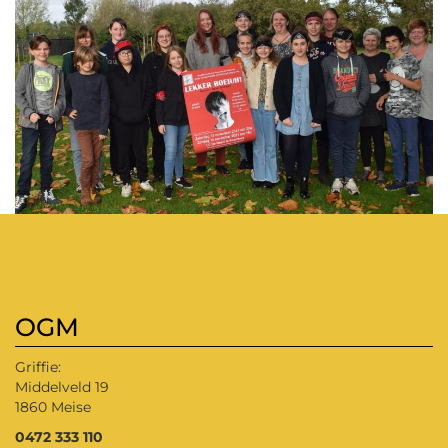
OGM
Griffie:
Middelveld 19
1860 Meise
0472 333 110